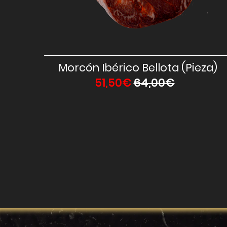
Vista Rápida
Morcón Ibérico Bellota (Pieza)
51,50€
64,00€